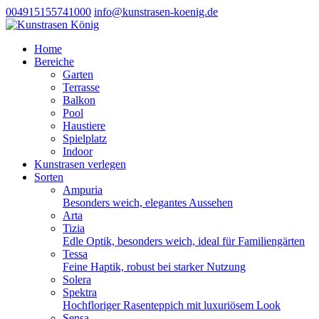
004915155741000
info@kunstrasen-koenig.de
Home
Bereiche
Garten
Terrasse
Balkon
Pool
Haustiere
Spielplatz
Indoor
Kunstrasen verlegen
Sorten
Ampuria
Besonders weich, elegantes Aussehen
Arta
Tizia
Edle Optik, besonders weich, ideal für Familiengärten
Tessa
Feine Haptik, robust bei starker Nutzung
Solera
Spektra
Hochfloriger Rasenteppich mit luxuriösem Look
Sensa