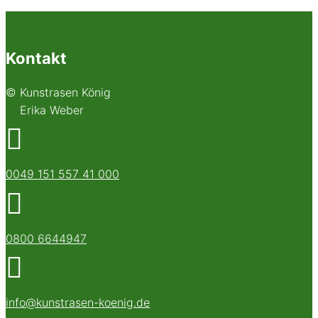
Kontakt
© Kunstrasen König
Erika Weber

0049 151 557 41 000

0800 6644947

info@kunstrasen-koenig.de