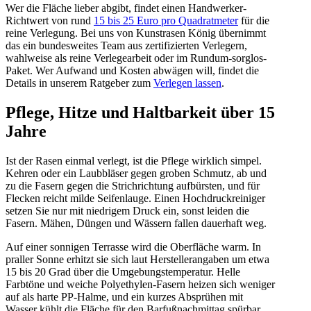
Wer die Fläche lieber abgibt, findet einen Handwerker-
Richtwert von rund
15 bis 25 Euro pro Quadratmeter
für die
reine Verlegung. Bei uns von Kunstrasen König übernimmt
das ein bundesweites Team aus zertifizierten Verlegern,
wahlweise als reine Verlegearbeit oder im Rundum-sorglos-
Paket. Wer Aufwand und Kosten abwägen will, findet die
Details in unserem Ratgeber zum
Verlegen lassen
.
Pflege, Hitze und Haltbarkeit über 15
Jahre
Ist der Rasen einmal verlegt, ist die Pflege wirklich simpel.
Kehren oder ein Laubbläser gegen groben Schmutz, ab und
zu die Fasern gegen die Strichrichtung aufbürsten, und für
Flecken reicht milde Seifenlauge. Einen Hochdruckreiniger
setzen Sie nur mit niedrigem Druck ein, sonst leiden die
Fasern. Mähen, Düngen und Wässern fallen dauerhaft weg.
Auf einer sonnigen Terrasse wird die Oberfläche warm. In
praller Sonne erhitzt sie sich laut Herstellerangaben um etwa
15 bis 20 Grad über die Umgebungstemperatur. Helle
Farbtöne und weiche Polyethylen-Fasern heizen sich weniger
auf als harte PP-Halme, und ein kurzes Absprühen mit
Wasser kühlt die Fläche für den Barfußnachmittag spürbar