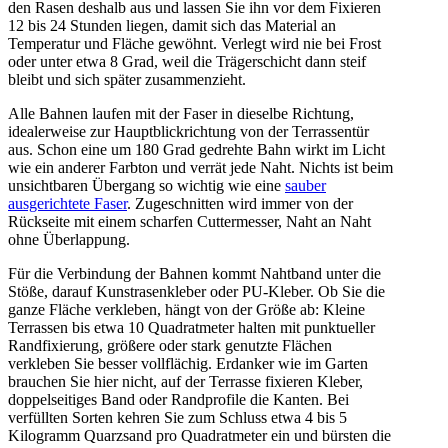
den Rasen deshalb aus und lassen Sie ihn vor dem Fixieren
12 bis 24 Stunden liegen, damit sich das Material an
Temperatur und Fläche gewöhnt. Verlegt wird nie bei Frost
oder unter etwa 8 Grad, weil die Trägerschicht dann steif
bleibt und sich später zusammenzieht.
Alle Bahnen laufen mit der Faser in dieselbe Richtung,
idealerweise zur Hauptblickrichtung von der Terrassentür
aus. Schon eine um 180 Grad gedrehte Bahn wirkt im Licht
wie ein anderer Farbton und verrät jede Naht. Nichts ist beim
unsichtbaren Übergang so wichtig wie eine
sauber
ausgerichtete Faser
. Zugeschnitten wird immer von der
Rückseite mit einem scharfen Cuttermesser, Naht an Naht
ohne Überlappung.
Für die Verbindung der Bahnen kommt Nahtband unter die
Stöße, darauf Kunstrasenkleber oder PU-Kleber. Ob Sie die
ganze Fläche verkleben, hängt von der Größe ab: Kleine
Terrassen bis etwa 10 Quadratmeter halten mit punktueller
Randfixierung, größere oder stark genutzte Flächen
verkleben Sie besser vollflächig. Erdanker wie im Garten
brauchen Sie hier nicht, auf der Terrasse fixieren Kleber,
doppelseitiges Band oder Randprofile die Kanten. Bei
verfüllten Sorten kehren Sie zum Schluss etwa 4 bis 5
Kilogramm Quarzsand pro Quadratmeter ein und bürsten die