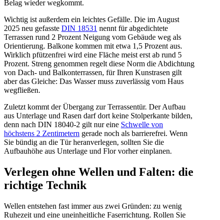
Belag wieder wegkommt.
Wichtig ist außerdem ein leichtes Gefälle. Die im August
2025 neu gefasste
DIN 18531
nennt für abgedichtete
Terrassen rund 2 Prozent Neigung vom Gebäude weg als
Orientierung. Balkone kommen mit etwa 1,5 Prozent aus.
Wirklich pfützenfrei wird eine Fläche meist erst ab rund 5
Prozent. Streng genommen regelt diese Norm die Abdichtung
von Dach- und Balkonterrassen, für Ihren Kunstrasen gilt
aber das Gleiche: Das Wasser muss zuverlässig vom Haus
wegfließen.
Zuletzt kommt der Übergang zur Terrassentür. Der Aufbau
aus Unterlage und Rasen darf dort keine Stolperkante bilden,
denn nach DIN 18040-2 gilt nur eine
Schwelle von
höchstens 2 Zentimetern
gerade noch als barrierefrei. Wenn
Sie bündig an die Tür heranverlegen, sollten Sie die
Aufbauhöhe aus Unterlage und Flor vorher einplanen.
Verlegen ohne Wellen und Falten: die
richtige Technik
Wellen entstehen fast immer aus zwei Gründen: zu wenig
Ruhezeit und eine uneinheitliche Faserrichtung. Rollen Sie