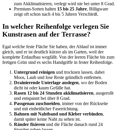
zum Akklimatisieren, verlegt wird nie bei unter 8 Grad.
Premium-Sorten halten
15 bis 25 Jahre
, Billigware
zeigt oft schon nach 4 bis 5 Jahren Verschleiß.
In welcher Reihenfolge verlegen Sie
Kunstrasen auf der Terrasse?
Egal welche feste Fläche Sie haben, der Ablauf ist immer
gleich, und er ist deutlich kürzer als im Garten, weil der
komplette Erdaufbau wegfällt. Von der leeren Fläche bis zum
fertigen Grün sind es sechs Handgriffe in fester Reihenfolge.
Untergrund reinigen
und trocknen lassen, dabei
Moos, Laub und lose Reste gründlich entfernen.
Drainierende Unterlage auslegen
, wo der Boden
dicht ist oder kaum Gefälle hat.
Rasen 12 bis 24 Stunden akklimatisieren
, ausgerollt
und entspannt bei über 8 Grad.
Passgenau zuschneiden
, immer von der Rückseite
und mit einheitlicher Faserrichtung.
Bahnen mit Nahtband und Kleber verbinden
,
damit später keine Naht zu sehen ist.
Ränder fixieren
und die Fläche danach rund 24
Stunden ruhen lassen.