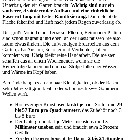
Unterbau, den ein Garten braucht.
Wichtig sind nur ein
sauberer, drainierender Aufbau und eine einheitliche
Faserrichtung mit fester Randfixierung.
Dann bleibt die
Fläche faltenfrei und läuft nach jedem Regen zuverlässig ab.
Der große Vorteil einer Terrasse: Fliesen, Beton oder Platten
sind schon tragfähig und eben, an der Basis müssen Sie also
kaum etwas ändern. Die aufwendigen Erdarbeiten aus dem
Garten, also Aushub, Schotter und Verdichten, fallen
komplett weg. Übrig bleibt reine Handarbeit. Die meisten
schaffen das an einem Wochenende, wenn sie die
Reihenfolge kennen und ein paar Stolperfallen bei Wasser
und Wärme im Kopf haben.
Am Ende hängt es an ein paar Kleinigkeiten, ob der Rasen
zehn Jahre satt grün bleibt oder schon nach zwei Sommern
Wellen wirft.
Hochwertiger Kunstrasen kostet je nach Sorte rund
29
bis 57 Euro pro Quadratmeter
, das Zubehör noch 3
bis 8 Euro.
Der Untergrund darf je Meter höchstens rund
3
Millimeter uneben
sein und braucht etwa 2 Prozent
Gefälle.
Vor dem Fixieren braucht die Bahn
12 bis 24 Stunden