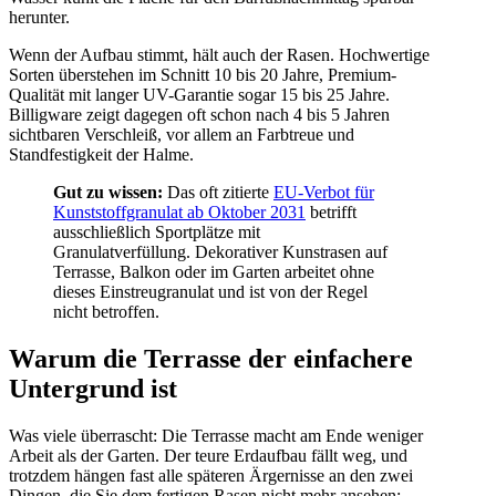
herunter.
Wenn der Aufbau stimmt, hält auch der Rasen. Hochwertige
Sorten überstehen im Schnitt 10 bis 20 Jahre, Premium-
Qualität mit langer UV-Garantie sogar 15 bis 25 Jahre.
Billigware zeigt dagegen oft schon nach 4 bis 5 Jahren
sichtbaren Verschleiß, vor allem an Farbtreue und
Standfestigkeit der Halme.
Gut zu wissen:
Das oft zitierte
EU-Verbot für
Kunststoffgranulat ab Oktober 2031
betrifft
ausschließlich Sportplätze mit
Granulatverfüllung. Dekorativer Kunstrasen auf
Terrasse, Balkon oder im Garten arbeitet ohne
dieses Einstreugranulat und ist von der Regel
nicht betroffen.
Warum die Terrasse der einfachere
Untergrund ist
Was viele überrascht: Die Terrasse macht am Ende weniger
Arbeit als der Garten. Der teure Erdaufbau fällt weg, und
trotzdem hängen fast alle späteren Ärgernisse an den zwei
Dingen, die Sie dem fertigen Rasen nicht mehr ansehen: