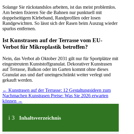
Solange Sie rückstandslos arbeiten, ist das meist problemlos.
Am besten fixieren Sie die Bahnen nur punktuell mit
doppelseitigem Klebeband, Randprofilen oder losen
Randgewichten. So lässt sich der Rasen beim Auszug wieder
spurlos entfernen.
Ist Kunstrasen auf der Terrasse vom EU-
Verbot für Mikroplastik betroffen?
Nein, das Verbot ab Oktober 2031 gilt nur für Sportplätze mit
eingestreutem Kunststoffgranulat. Dekorativer Kunstrasen
auf Terrasse, Balkon oder im Garten kommt ohne dieses
Granulat aus und darf uneingeschränkt weiter verlegt und
gekauft werden.
←
Kunstrasen auf der Terrasse: 12 Gestaltungsideen zum
Nachmachen
Kunstrasen Preise: Was Sie 2026 erwarten
können
→
i
3
Inhaltsverzeichnis