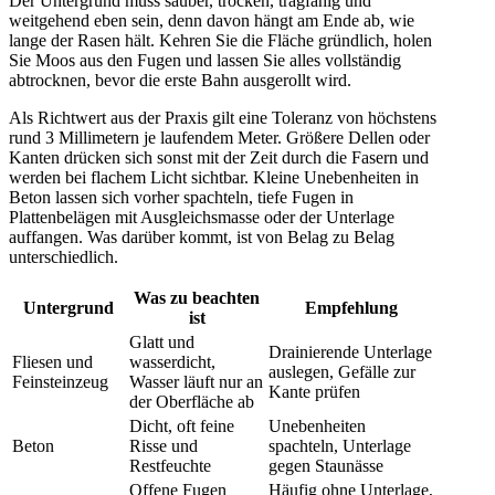
Der Untergrund muss sauber, trocken, tragfähig und
weitgehend eben sein, denn davon hängt am Ende ab, wie
lange der Rasen hält. Kehren Sie die Fläche gründlich, holen
Sie Moos aus den Fugen und lassen Sie alles vollständig
abtrocknen, bevor die erste Bahn ausgerollt wird.
Als Richtwert aus der Praxis gilt eine Toleranz von höchstens
rund 3 Millimetern je laufendem Meter. Größere Dellen oder
Kanten drücken sich sonst mit der Zeit durch die Fasern und
werden bei flachem Licht sichtbar. Kleine Unebenheiten in
Beton lassen sich vorher spachteln, tiefe Fugen in
Plattenbelägen mit Ausgleichsmasse oder der Unterlage
auffangen. Was darüber kommt, ist von Belag zu Belag
unterschiedlich.
Was zu beachten
Untergrund
Empfehlung
ist
Glatt und
Drainierende Unterlage
Fliesen und
wasserdicht,
auslegen, Gefälle zur
Feinsteinzeug
Wasser läuft nur an
Kante prüfen
der Oberfläche ab
Dicht, oft feine
Unebenheiten
Beton
Risse und
spachteln, Unterlage
Restfeuchte
gegen Staunässe
Offene Fugen
Häufig ohne Unterlage,