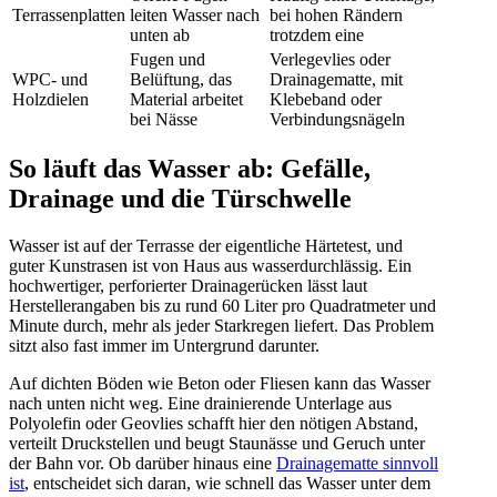
Terrassenplatten
leiten Wasser nach
bei hohen Rändern
unten ab
trotzdem eine
Fugen und
Verlegevlies oder
WPC- und
Belüftung, das
Drainagematte, mit
Holzdielen
Material arbeitet
Klebeband oder
bei Nässe
Verbindungsnägeln
So läuft das Wasser ab: Gefälle,
Drainage und die Türschwelle
Wasser ist auf der Terrasse der eigentliche Härtetest, und
guter Kunstrasen ist von Haus aus wasserdurchlässig. Ein
hochwertiger, perforierter Drainagerücken lässt laut
Herstellerangaben bis zu rund 60 Liter pro Quadratmeter und
Minute durch, mehr als jeder Starkregen liefert. Das Problem
sitzt also fast immer im Untergrund darunter.
Auf dichten Böden wie Beton oder Fliesen kann das Wasser
nach unten nicht weg. Eine drainierende Unterlage aus
Polyolefin oder Geovlies schafft hier den nötigen Abstand,
verteilt Druckstellen und beugt Staunässe und Geruch unter
der Bahn vor. Ob darüber hinaus eine
Drainagematte sinnvoll
ist
, entscheidet sich daran, wie schnell das Wasser unter dem