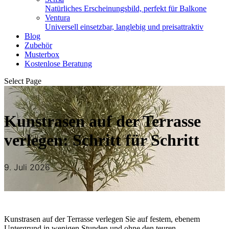
Natürliches Erscheinungsbild, perfekt für Balkone
Ventura
Universell einsetzbar, langlebig und preisattraktiv
Blog
Zubehör
Musterbox
Kostenlose Beratung
Select Page
Kunstrasen auf der Terrasse
verlegen: Schritt für Schritt
9. Juli 2026
Kunstrasen auf der Terrasse verlegen Sie auf festem, ebenem
Untergrund in wenigen Stunden und ohne den teuren