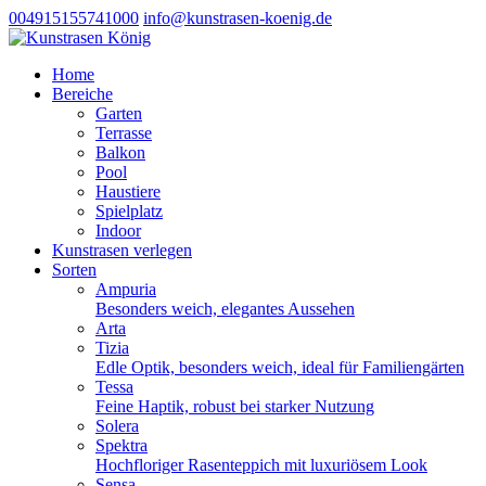
004915155741000
info@kunstrasen-koenig.de
Home
Bereiche
Garten
Terrasse
Balkon
Pool
Haustiere
Spielplatz
Indoor
Kunstrasen verlegen
Sorten
Ampuria
Besonders weich, elegantes Aussehen
Arta
Tizia
Edle Optik, besonders weich, ideal für Familiengärten
Tessa
Feine Haptik, robust bei starker Nutzung
Solera
Spektra
Hochfloriger Rasenteppich mit luxuriösem Look
Sensa