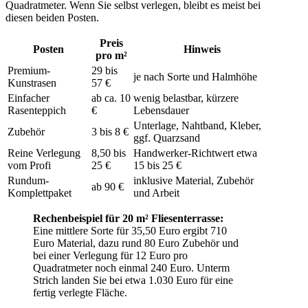
Quadratmeter. Wenn Sie selbst verlegen, bleibt es meist bei
diesen beiden Posten.
Preis
Posten
Hinweis
pro m²
Premium-
29 bis
je nach Sorte und Halmhöhe
Kunstrasen
57 €
Einfacher
ab ca. 10
wenig belastbar, kürzere
Rasenteppich
€
Lebensdauer
Unterlage, Nahtband, Kleber,
Zubehör
3 bis 8 €
ggf. Quarzsand
Reine Verlegung
8,50 bis
Handwerker-Richtwert etwa
vom Profi
25 €
15 bis 25 €
Rundum-
inklusive Material, Zubehör
ab 90 €
Komplettpaket
und Arbeit
Rechenbeispiel für 20 m² Fliesenterrasse:
Eine mittlere Sorte für 35,50 Euro ergibt 710
Euro Material, dazu rund 80 Euro Zubehör und
bei einer Verlegung für 12 Euro pro
Quadratmeter noch einmal 240 Euro. Unterm
Strich landen Sie bei etwa 1.030 Euro für eine
fertig verlegte Fläche.