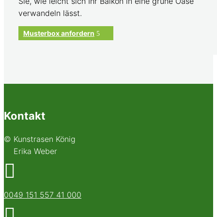
Sie, wie leicht sich Ihr Balkon in eine grüne Oase
verwandeln lässt.
Musterbox anfordern
Kontakt
© Kunstrasen König
Erika Weber

0049 151 557 41 000
