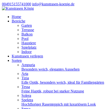
004915155741000
info@kunstrasen-koenig.de
Home
Bereiche
Garten
Terrasse
Balkon
Pool
Haustiere
Spielplatz
Indoor
Kunstrasen verlegen
Sorten
Ampuria
Besonders weich, elegantes Aussehen
Arta
Tizia
Edle Optik, besonders weich, ideal für Familiengärten
Tessa
Feine Haptik, robust bei starker Nutzung
Solera
Spektra
Hochfloriger Rasenteppich mit luxuriösem Look
Sensa