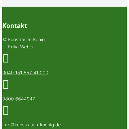
Kontakt
© Kunstrasen König
Erika Weber

0049 151 557 41 000

0800 6644947

info@kunstrasen-koenig.de