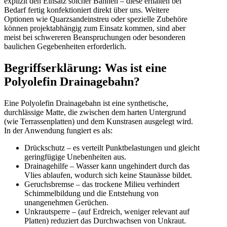
explizit den Einsatz solcher Bahnen – diese erhalten bei
Bedarf fertig konfektioniert direkt über uns. Weitere
Optionen wie Quarzsandeinstreu oder spezielle Zubehöre
können projektabhängig zum Einsatz kommen, sind aber
meist bei schwereren Beanspruchungen oder besonderen
baulichen Gegebenheiten erforderlich.
Begriffserklärung: Was ist eine
Polyolefin Drainagebahn?
Eine Polyolefin Drainagebahn ist eine synthetische,
durchlässige Matte, die zwischen dem harten Untergrund
(wie Terrassenplatten) und dem Kunstrasen ausgelegt wird.
In der Anwendung fungiert es als:
Drückschutz – es verteilt Punktbelastungen und gleicht
geringfügige Unebenheiten aus.
Drainagehilfe – Wasser kann ungehindert durch das
Vlies ablaufen, wodurch sich keine Staunässe bildet.
Geruchsbremse – das trockene Milieu verhindert
Schimmelbildung und die Entstehung von
unangenehmen Gerüchen.
Unkrautsperre – (auf Erdreich, weniger relevant auf
Platten) reduziert das Durchwachsen von Unkraut.