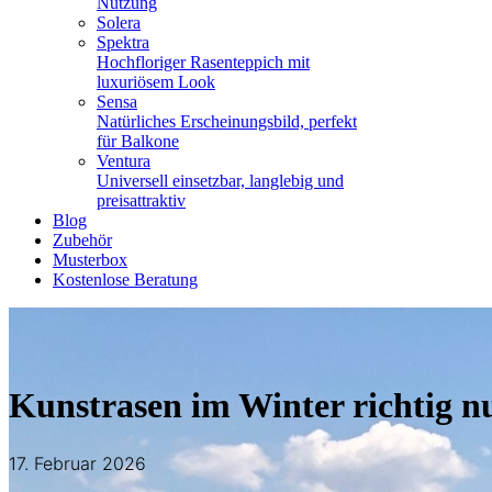
Nutzung
Solera
Spektra
Hochfloriger Rasenteppich mit
luxuriösem Look
Sensa
Natürliches Erscheinungsbild, perfekt
für Balkone
Ventura
Universell einsetzbar, langlebig und
preisattraktiv
Blog
Zubehör
Musterbox
Kostenlose Beratung
Kunstrasen im Winter richtig n
17. Februar 2026