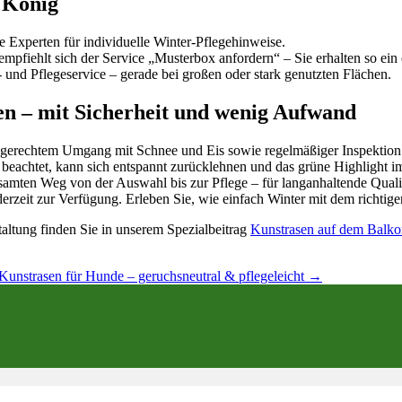
 König
 Experten für individuelle Winter-Pflegehinweise.
pfiehlt sich der Service „Musterbox anfordern“ – Sie erhalten so ein
und Pflegeservice – gerade bei großen oder stark genutzten Flächen.
en – mit Sicherheit und wenig Aufwand
erechtem Umgang mit Schnee und Eis sowie regelmäßiger Inspektion sor
tte beachtet, kann sich entspannt zurücklehnen und das grüne Highlight
samten Weg von der Auswahl bis zur Pflege – für langanhaltende Quali
erzeit zur Verfügung. Erleben Sie, wie einfach Winter mit dem richtig
altung finden Sie in unserem Spezialbeitrag
Kunstrasen auf dem Balko
Kunstrasen für Hunde – geruchsneutral & pflegeleicht
→