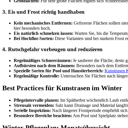
Großflächen:
Für sehr große Flächen eignen sich Schneefräsen,
3. Eis und Frost richtig handhaben
Kein mechanisches Entfernen:
Gefrorene Flächen sollten nie
hier besonders hoch.
Eis natürlich schmelzen lassen:
Warten Sie, bis die Temperatur
Bei Hochflor-Sorten:
Diese Varianten sind bei starkem Frost em
4. Rutschgefahr vorbeugen und reduzieren
Regelmäßiges Schneeräumen:
Je sauberer die Fläche, desto 
Aufbürsten nach dem Räumen:
Besonders nach dem Entfernen
Spezielle Sorten für Pool und Haustierbereich:
Kunstrasen 
Regelmäßige Kontrolle:
Untersuchen Sie Flächen nach längerer
Best Practices für Kunstrasen im Winter
Pflegeintervalle planen:
Im Spätherbst wöchentlich Laub entfer
Streusalz vermeiden:
Salz kann Drainage und Material langfris
Serielle Inspektion:
Nach längerer Frostperiode empfiehlt sich
Besondere Bereiche beachten:
Am Pool und Spielplatz stehen
Winter-Pflegeplan: Monatsübersicht