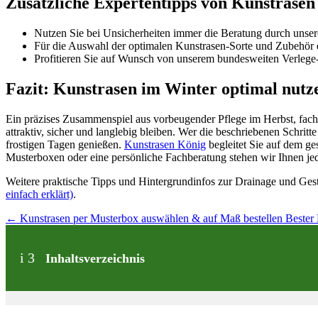
Zusätzliche Expertentipps von Kunstrasen
Nutzen Sie bei Unsicherheiten immer die Beratung durch unsere
Für die Auswahl der optimalen Kunstrasen-Sorte und Zubehör em
Profitieren Sie auf Wunsch von unserem bundesweiten Verlege- 
Fazit: Kunstrasen im Winter optimal nutz
Ein präzises Zusammenspiel aus vorbeugender Pflege im Herbst, fachg
attraktiv, sicher und langlebig bleiben. Wer die beschriebenen Schri
frostigen Tagen genießen.
Kunstrasen König
begleitet Sie auf dem ge
Musterboxen oder eine persönliche Fachberatung stehen wir Ihnen jed
Weitere praktische Tipps und Hintergrundinfos zur Drainage und Gest
einfach erklärt)
.
←
Kunstrasen per Musterbox auswählen & auf Maß bestellen
Bester 
i
3
Inhaltsverzeichnis