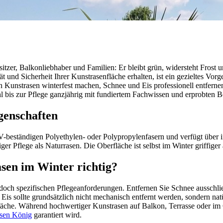
itzer, Balkonliebhaber und Familien: Er bleibt grün, widersteht Frost u
lität und Sicherheit Ihrer Kunstrasenfläche erhalten, ist ein gezieltes 
n Kunstrasen winterfest machen, Schnee und Eis professionell entferne
 bis zur Pflege ganzjährig mit fundiertem Fachwissen und erprobten Be
genschaften
UV-beständigen Polyethylen- oder Polypropylenfasern und verfügt über 
er Pflege als Naturrasen. Die Oberfläche ist selbst im Winter griffiger 
sen im Winter richtig?
doch spezifischen Pflegeanforderungen. Entfernen Sie Schnee ausschli
 Eis sollte grundsätzlich nicht mechanisch entfernt werden, sondern 
läche. Während hochwertiger Kunstrasen auf Balkon, Terrasse oder im Ga
sen König
garantiert wird.