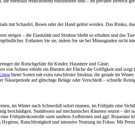
 die ebenfalls restschonend einzusetzen sind – im privaten Bereich gen
mals mit Schaufel, Besen oder der Hand gelöst werden. Das Risiko, das
en steigen – die Elastizität und Struktur bleibt so erhalten und das T
pfindlicher. Entlasten Sie sie, indem Sie sie bei Minusgraden nicht inte
geringer die Rutschgefahr für Kinder, Haustiere und Gäste.
 von Schnee erhöht ein Bürsten der Fläche die Griffigkeit und sorgt f
König
bietet Sorten mit extra rutschfester Struktur, die gerade im Winte
 Nässeperiode auf glitschige Beläge oder Verschleiß – schnelle Reinigu
nen, im Winter nach Schneefall sofort räumen, im Frühjahr eine Sicht
tig beschädigen. Stattdessen auf mechanisches Räumen setzen – der nat
 eine Frühjahrskontrolle samt sanftem Aufbürsten und ggf. Reparatur kl
 Hygiene, Rutschfestigkeit und intensive Nutzung im Fokus. Mit Pre