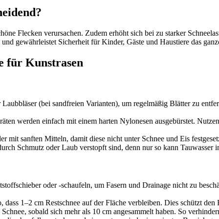
heidend?
höne Flecken verursachen. Zudem erhöht sich bei zu starker Schneelas
n und gewährleistet Sicherheit für Kinder, Gäste und Haustiere das ganz
ge für Kunstrasen
r Laubbläser (bei sandfreien Varianten), um regelmäßig Blätter zu ent
äten werden einfach mit einem harten Nylonesen ausgebürstet. Nutze
r mit sanften Mitteln, damit diese nicht unter Schnee und Eis festgese
 durch Schmutz oder Laub verstopft sind, denn nur so kann Tauwasser 
stoffschieber oder -schaufeln, um Fasern und Drainage nicht zu beschäd
dass 1–2 cm Restschnee auf der Fläche verbleiben. Dies schützt den R
 Schnee, sobald sich mehr als 10 cm angesammelt haben. So verhinder