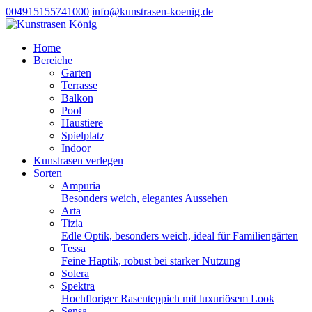
004915155741000
info@kunstrasen-koenig.de
Home
Bereiche
Garten
Terrasse
Balkon
Pool
Haustiere
Spielplatz
Indoor
Kunstrasen verlegen
Sorten
Ampuria
Besonders weich, elegantes Aussehen
Arta
Tizia
Edle Optik, besonders weich, ideal für Familiengärten
Tessa
Feine Haptik, robust bei starker Nutzung
Solera
Spektra
Hochfloriger Rasenteppich mit luxuriösem Look
Sensa