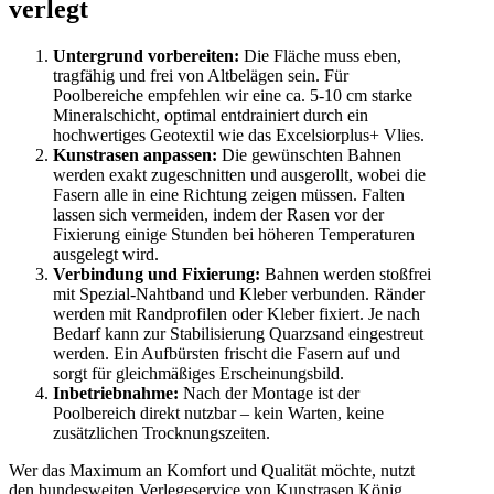
verlegt
Untergrund vorbereiten:
Die Fläche muss eben,
tragfähig und frei von Altbelägen sein. Für
Poolbereiche empfehlen wir eine ca. 5-10 cm starke
Mineralschicht, optimal entdrainiert durch ein
hochwertiges Geotextil wie das Excelsiorplus+ Vlies.
Kunstrasen anpassen:
Die gewünschten Bahnen
werden exakt zugeschnitten und ausgerollt, wobei die
Fasern alle in eine Richtung zeigen müssen. Falten
lassen sich vermeiden, indem der Rasen vor der
Fixierung einige Stunden bei höheren Temperaturen
ausgelegt wird.
Verbindung und Fixierung:
Bahnen werden stoßfrei
mit Spezial-Nahtband und Kleber verbunden. Ränder
werden mit Randprofilen oder Kleber fixiert. Je nach
Bedarf kann zur Stabilisierung Quarzsand eingestreut
werden. Ein Aufbürsten frischt die Fasern auf und
sorgt für gleichmäßiges Erscheinungsbild.
Inbetriebnahme:
Nach der Montage ist der
Poolbereich direkt nutzbar – kein Warten, keine
zusätzlichen Trocknungszeiten.
Wer das Maximum an Komfort und Qualität möchte, nutzt
den bundesweiten Verlegeservice von Kunstrasen König.