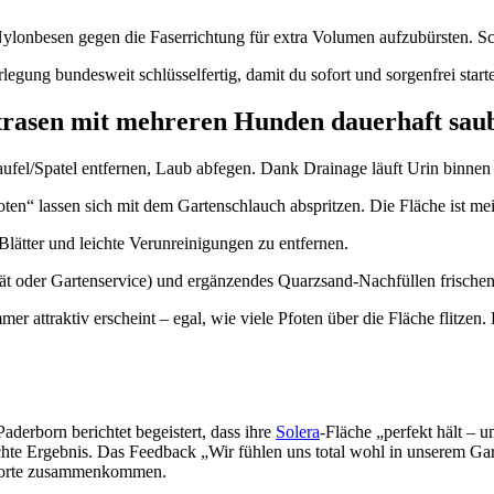
lonbesen gegen die Faserrichtung für extra Volumen aufzubürsten. Sch
egung bundesweit schlüsselfertig, damit du sofort und sorgenfrei start
strasen mit mehreren Hunden dauerhaft sau
ufel/Spatel entfernen, Laub abfegen. Dank Drainage läuft Urin binnen 
“ lassen sich mit dem Gartenschlauch abspritzen. Die Fläche ist meis
lätter und leichte Verunreinigungen zu entfernen.
t oder Gartenservice) und ergänzendes Quarzsand-Nachfüllen frischen 
 attraktiv erscheint – egal, wie viele Pfoten über die Fläche flitzen. 
derborn berichtet begeistert, dass ihre
Solera
-Fläche „perfekt hält – 
ichte Ergebnis. Das Feedback „Wir fühlen uns total wohl in unserem 
e Sorte zusammenkommen.