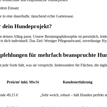
edem Einsatz
in eine dauerhafte, täuschend echte Gartenoase.
ür dein Hundeprojekt?
in deinen Alltag passt. Unsere Beratungsphilosophie ist persönlich, leid
wir dich individuell. Das Ziel: Weniger Pflegeaufwand, zuverlässige Hyg
mpfehlungen für mehrfach beanspruchte Hu
jede Sorte hält, was sie verspricht. Insbesondere für Flächen, die tä
Preis/m² inkl. MwSt
Kundenerfahrung
unde
49,15 €
„Sehr weich, robust – hält Hunden perfekt s