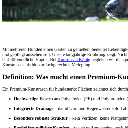
17. April 2026
Mit mehreren Hunden einen Garten zu genießen, bedeutet Lebendigkei
und gepflegt aussehen soll. Unsere langjährige Erfahrung zeigt: Nich
barfußfreundliche Haptik. Bei
Kunstrasen König
begleiten wir dich p
Kunstrasens bis hin zur fachgerechten Verlegung.
Definition: Was macht einen Premium-Kun
Ein Premium-Kunstrasen für hundestarke Flächen zeichnet sich durch
Hochwertige Fasern
aus Polyethylen (PE) und Polypropylen (
Integrierte Drainage
– damit Urin und Regenwasser sofort ab
Besonders robuste Struktur
– kein Verfilzen, keine Plattgeh
Barfußfreundlicher Komfort
– weich und angenehm, auch fü