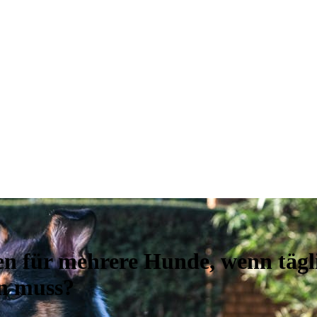
n für mehrere Hunde, wenn tägli
in muss?