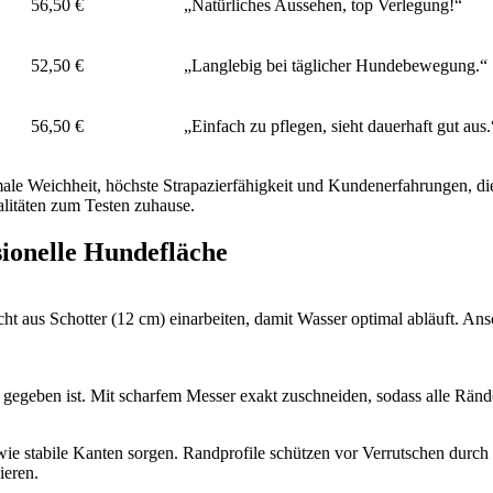
56,50 €
„Natürliches Aussehen, top Verlegung!“
52,50 €
„Langlebig bei täglicher Hundebewegung.“
56,50 €
„Einfach zu pflegen, sieht dauerhaft gut aus.
imale Weichheit, höchste Strapazierfähigkeit und Kundenerfahrungen, di
litäten zum Testen zuhause.
ssionelle Hundefläche
ht aus Schotter (12 cm) einarbeiten, damit Wasser optimal abläuft. An
ng gegeben ist. Mit scharfem Messer exakt zuschneiden, sodass alle Ränd
ie stabile Kanten sorgen. Randprofile schützen vor Verrutschen durch
ieren.