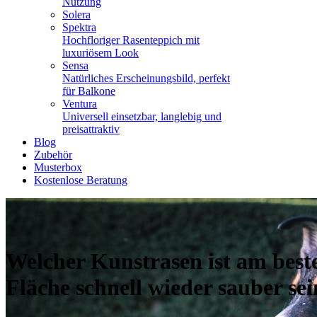
Nutzung
Solera
Spektra
Hochfloriger Rasenteppich mit
luxuriösem Look
Sensa
Natürliches Erscheinungsbild, perfekt
für Balkone
Ventura
Universell einsetzbar, langlebig und
preisattraktiv
Blog
Zubehör
Musterbox
Kostenlose Beratung
Welcher Kunstrasen ist am beste
Fläche schnell wieder sauber se