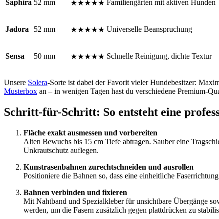
Saphira
52 mm
Familiengärten mit aktiven Hunden
★★★★★
Jadora
52 mm
Universelle Beanspruchung
★★★★★
Sensa
50 mm
Schnelle Reinigung, dichte Textur
★★★★★
Unsere
Solera
-Sorte ist dabei der Favorit vieler Hundebesitzer: Max
Musterbox
an – in wenigen Tagen hast du verschiedene Premium-Qua
Schritt-für-Schritt: So entsteht eine profe
Fläche exakt ausmessen und vorbereiten
Alten Bewuchs bis 15 cm Tiefe abtragen. Sauber eine Tragschic
Unkrautschutz auflegen.
Kunstrasenbahnen zurechtschneiden und ausrollen
Positioniere die Bahnen so, dass eine einheitliche Faserrichtu
Bahnen verbinden und fixieren
Mit Nahtband und Spezialkleber für unsichtbare Übergänge sow
werden, um die Fasern zusätzlich gegen plattdrücken zu stabilis